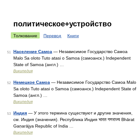
политическое+устройство
Толкование
Перевод
Книги
Население Самоа
— Независимое Государство Самоа
51
Malo Sa oloto Tuto atasi o Samoa (самоанск.) Independent
State of Samoa (англ.) …
Википедия
Немецкое Самоа
— Независимое Государство Самоа Malo
52
Sa oloto Tuto atasi o Samoa (самоанск.) Independent State of
Samoa (англ.) …
Википедия
Индия
— У этого термина существуют и другие значения,
53
см. Индия (значения). Республика Индия भारत गणराज्य Bhārat
Gaṇarājya Republic of India …
Википедия