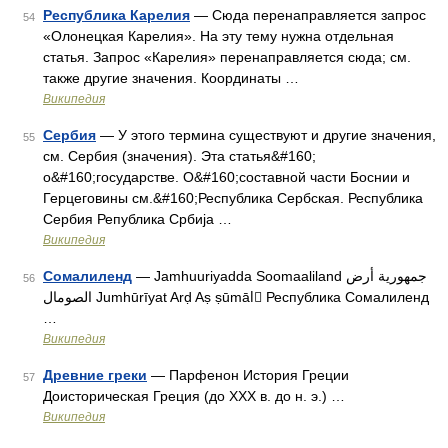
Республика Карелия
— Сюда перенаправляется запрос
54
«Олонецкая Карелия». На эту тему нужна отдельная
статья. Запрос «Карелия» перенаправляется сюда; см.
также другие значения. Координаты …
Википедия
Сербия
— У этого термина существуют и другие значения,
55
см. Сербия (значения). Эта статья&#160;
о&#160;государстве. О&#160;составной части Боснии и
Герцеговины см.&#160;Республика Сербская. Республика
Сербия Република Србија …
Википедия
Сомалиленд
— Jamhuuriyadda Soomaaliland جمهورية أرض
56
الصومال Jumhūrīyat Arḍ Aṣ ṣūmālِ Республика Сомалиленд
…
Википедия
Древние греки
— Парфенон История Греции
57
Доисторическая Греция (до XXX в. до н. э.) …
Википедия