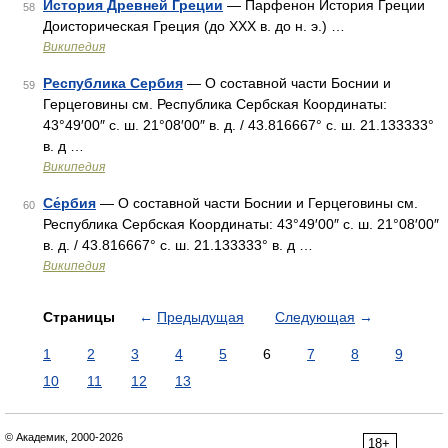
История Древней Греции
— Парфенон История Греции
58
Доисторическая Греция (до XXX в. до н. э.) …
Википедия
Республика Сербия
— О составной части Боснии и
59
Герцеговины см. Республика Сербская Координаты:
43°49′00″ с. ш. 21°08′00″ в. д. / 43.816667° с. ш. 21.133333°
в. д …
Википедия
Се́рбия
— О составной части Боснии и Герцеговины см.
60
Республика Сербская Координаты: 43°49′00″ с. ш. 21°08′00″
в. д. / 43.816667° с. ш. 21.133333° в. д …
Википедия
Страницы
←
Предыдущая
Следующая
→
1
2
3
4
5
6
7
8
9
10
11
12
13
© Академик, 2000-2026
18+